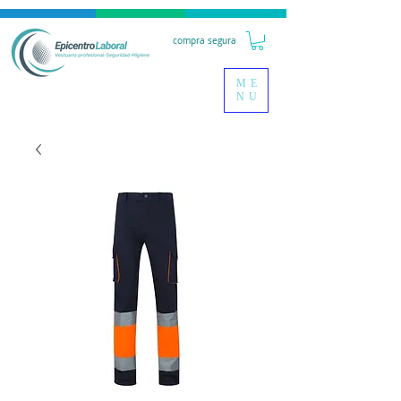
compra segura
ME
NU