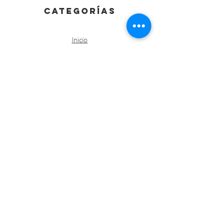
categorías
Inicio
Vestuario
Batas
Casacas
Chaquetas Sanitarias
Kimonos
Pantalones
Polos /Camisetas
Vestuario abrigo
Gorros
Vestuario desechable
Guantes
Calzado
Contacto
Política de envíos y devoluciones
Política de Cookies