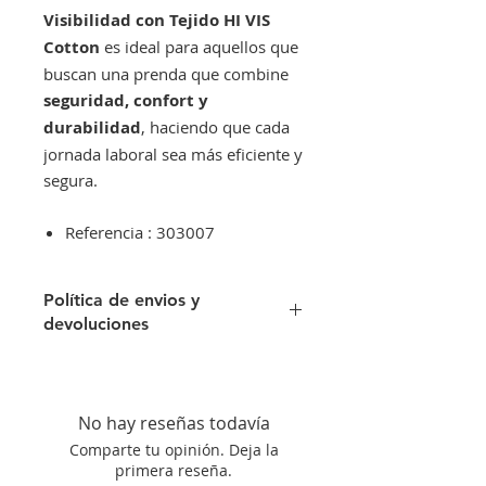
Visibilidad con Tejido HI VIS
Cotton
es ideal para aquellos que
buscan una prenda que combine
seguridad, confort y
durabilidad
, haciendo que cada
jornada laboral sea más eficiente y
segura.
Referencia : 303007
Política de envios y
devoluciones
Envíos gratis a partir de 300€. Si su
pedido es inferior a este importe
tendra un recargo de 10 € en
No hay reseñas todavía
concepto de transporte.
Comparte tu opinión. Deja la
Si no queda satisfecho con su
primera reseña.
compra aceptamos su devolución