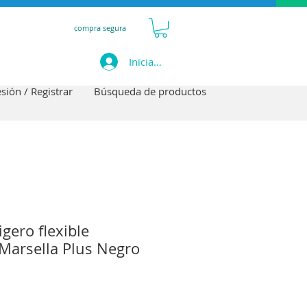
compra segura
Iniciar sesión
esión / Registrar
Búsqueda de productos
igero flexible
 Marsella Plus Negro