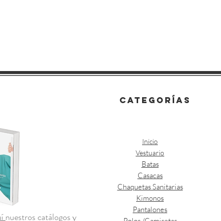
categorías
Inicio
Vestuario
Batas
Casacas
Chaquetas Sanitarias
Kimonos
Pantalones
uí
nuestros catálogos y
Polos /Camisetas