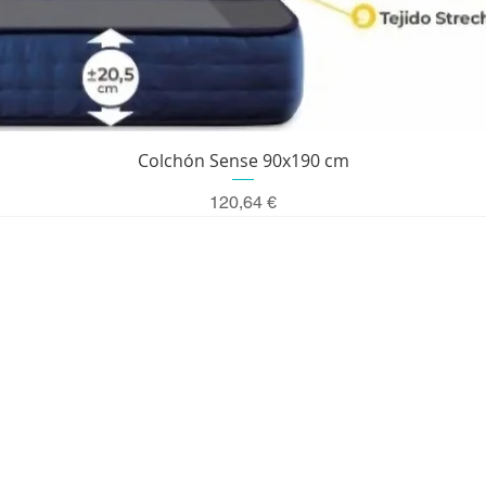
Vista rápida
Colchón Sense 90x190 cm
Precio
120,64 €