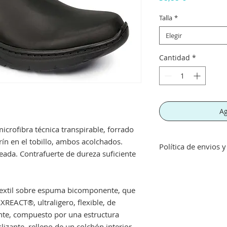
Talla
*
Elegir
Cantidad
*
Ag
crofibra técnica transpirable, forrado
larín en el tobillo, ambos acolchados.
Política de envios 
ada. Contrafuerte de dureza suficiente
Envíos gratis a part
inferior a este imp
concepto de transpo
 textil sobre espuma bicomponente, que
Si no queda satisf
AXREACT®, ultraligero, flexible, de
devolución siempre 
te, compuesto por una estructura
perfecto estado, no
lizante, relleno de un colchón interior