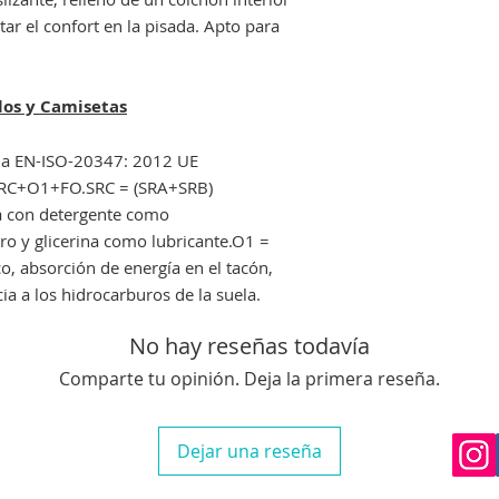
que nos avise en un
ar el confort en la pisada. Apto para
Si el envio no lo re
deberá indicarselo a
costancia para proc
una reclamación.
los y Camisetas
rma EN-ISO-20347: 2012 UE
 SRC+O1+FO.SRC = (SRA+SRB)
ua con detergente como
ero y glicerina como lubricante.O1 =
co, absorción de energía en el tacón,
ia a los hidrocarburos de la suela.
No hay reseñas todavía
Comparte tu opinión. Deja la primera reseña.
Dejar una reseña