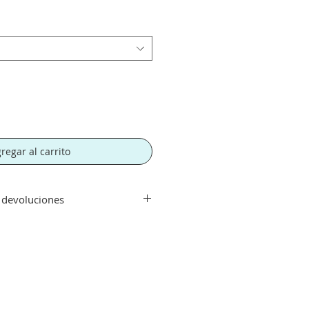
regar al carrito
y devoluciones
ir de 300€. Si su pedido es
orte tendra un recargo de 10 € en
rte.
echo con su compra aceptamos su
que el artículo se encuentre en
 haya sido manipulado y siempre