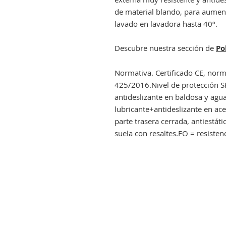
de material blando, para aument
lavado en lavadora hasta 40º.
Descubre nuestra sección de
Po
Normativa. Certificado CE, no
425/2016.Nivel de protección
antideslizante en baldosa y ag
lubricante+antideslizante en ac
parte trasera cerrada, antiestáti
suela con resaltes.FO = resistenc