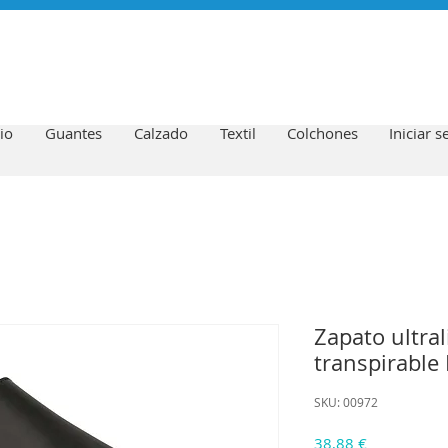
io
Guantes
Calzado
Textil
Colchones
Iniciar s
Zapato ultral
transpirable
SKU: 00972
Precio
38,88 €