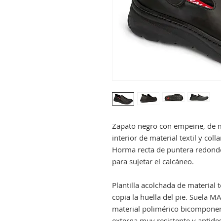
Zapato negro con empeine, de mi
interior de material textil y col
Horma recta de puntera redonde
para sujetar el calcáneo.
Plantilla acolchada de material
copia la huella del pie. Suela M
material polimérico bicomponen
externa muy resistente y antides