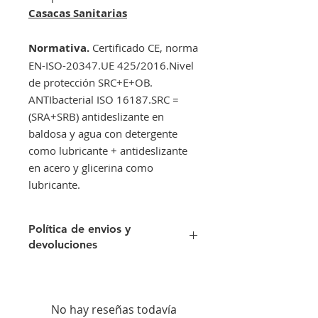
Casacas Sanitarias
Normativa.
Certificado CE, norma
EN-ISO-20347.UE 425/2016.Nivel
de protección SRC+E+OB.
ANTIbacterial ISO 16187.SRC =
(SRA+SRB) antideslizante en
baldosa y agua con detergente
como lubricante + antideslizante
en acero y glicerina como
lubricante.
Política de envios y
devoluciones
Envíos gratis a partir de 300€. Si su
pedido es inferior a este importe
tendra un recargo de 10 € en
No hay reseñas todavía
concepto de transporte.