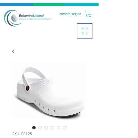
compra segura
ME
NU
SKU: 00125