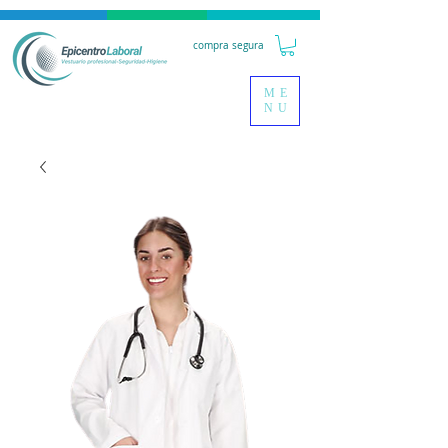
compra segura
ME
NU