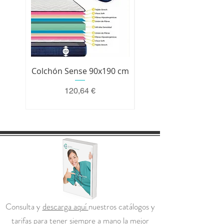
Colchón Sense 90x190 cm
Colchón Premium 200 
Precio
120,64 €
Consulta y
descarga aquí
nuestros catálogos y
tarifas para tener siempre a mano la mejor