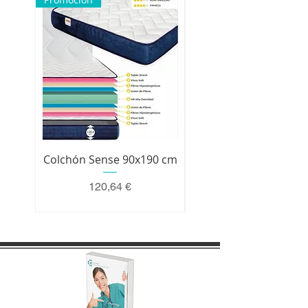
Colchón Sense 90x190 cm
Colchón Premium 200 
Precio
120,64 €