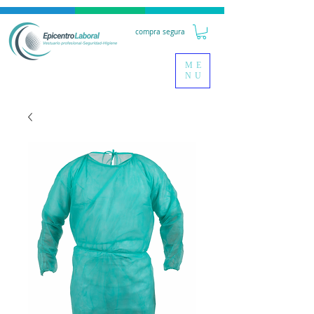
compra segura
ME
NU