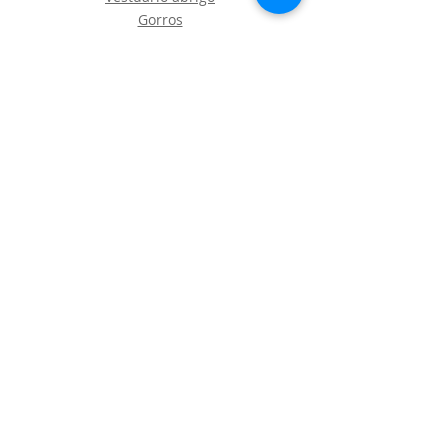
Gorros
Vestuario desechable
Guantes
Calzado
Contacto
Política de envíos y devoluciones
Política de Cookies
LOGÍSTICA