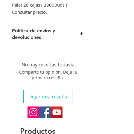
Palet 28 cajas ( 28000uds )
Consultar precio.
Política de envios y
devoluciones
Envíos gratis a partir de 500€. Si su
pedido es inferior a este importe
tendra un recargo de 10 € en
No hay reseñas todavía
concepto de transporte.
Comparte tu opinión. Deja la
Si no queda satisfecho con su
primera reseña.
compra aceptamos su devolución
siempre que el artículo se
encuentre en perfecto estado, no
Dejar una reseña
haya sido manipulado y siempre
que nos avise en un plazo máximo
de diez días.
Si el envio no lo recibe en
condiciones optimas deberá
Productos
indicarselo al transportista y dejar