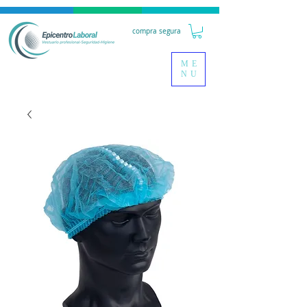
compra segura
ME
NU