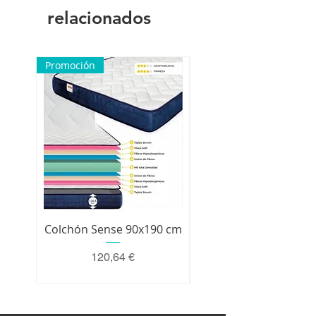
costancia para proceder por
relacionados
nuestra parte a hacer una
reclamación.
Promoción
Colchón Sense 90x190 cm
Colchón Premium 200 
Precio
120,64 €