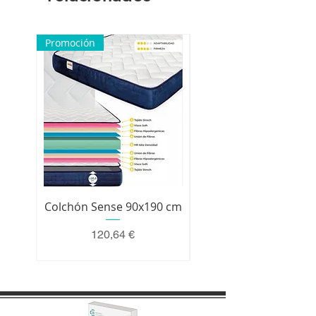
reclamación.
Promoción
Colchón Sense 90x190 cm
Colchón Premium 200 
Precio
120,64 €