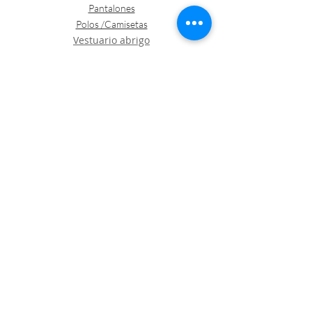
Pantalones
Polos /Camisetas
Vestuario abrigo
Gorros
Vestuario desechable
Guantes
Calzado
Contacto
Política de envíos y devoluciones
Política de Cookies
LOGÍSTICA