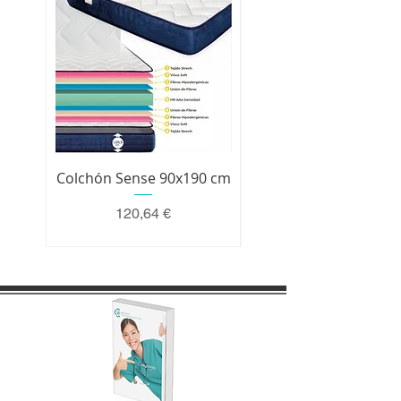
Colchón Sense 90x190 cm
Colchón Premium 200 
Precio
120,64 €