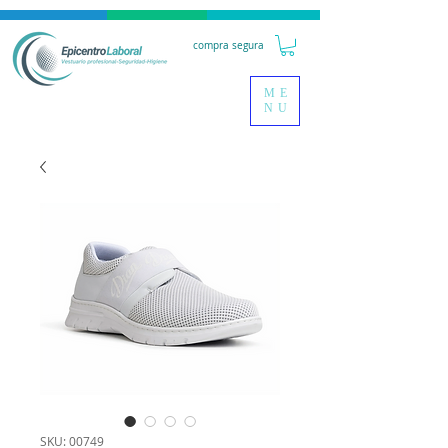
compra segura
ME
NU
SKU: 00749