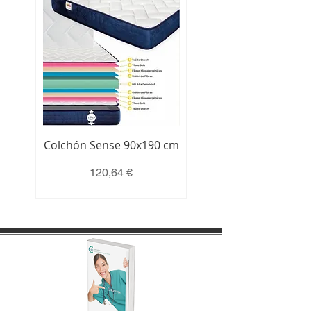
Colchón Sense 90x190 cm
Colchón Premium 200 
Precio
120,64 €