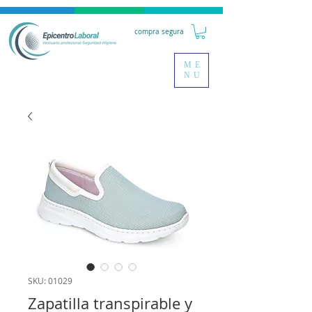
compra segura
ME
NU
SKU: 01029
Zapatilla transpirable y