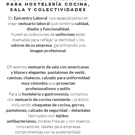
para Hostelería Cocina,
Sala y Colectividades
En
Epicentro Laboral
, nos especializamos en
crear
vestuario laboral
que combina
calidad,
diseño y funcionalidad.
Nuestras colecciones de
uniformes
están
diseñadas para reflejar la identidad y los
valores de su empresa
, garantizando una
imagen profesional.
Ofrecemos
vestuario de sala con americanas
y blazers elegantes
,
pantalones de vestir,
camisas, chalecos, calzado para uniformidad
muy cómodos
que
proyectan
profesionalismo y estilo
.
Para la
hostelería y gastronomía,
contamos
con
vestuario de cocina resistente
y práctico,
incluyendo
chaquetas de cocina, gorros,
pantalones,
calzado de seguridad
y
delantales
fabricados con
tejidos
antibacterianos,
lonetas frescas y con diseños
innovadores, ideales para empresas
comprometidas con la sostenibilidad.