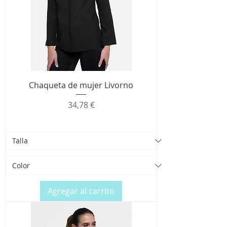
Chaqueta de mujer Livorno
Precio
34,78 €
Agregar al carrito