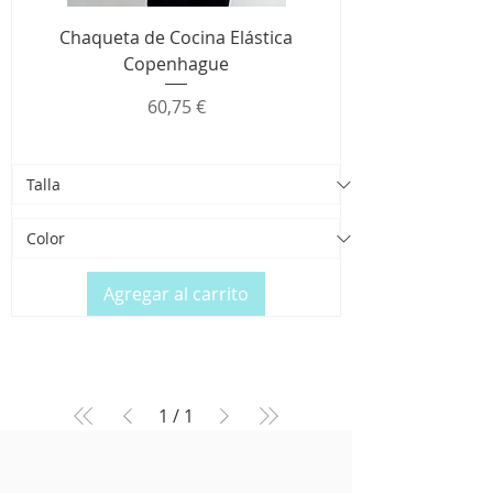
Chaqueta de Cocina Elástica
Copenhague
Precio
60,75 €
Agregar al carrito
1
/
1