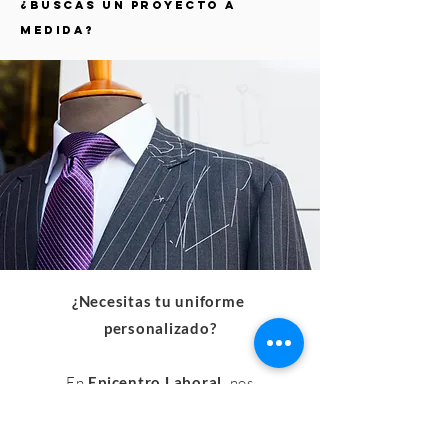
¿Buscas un proyecto a
medida?
¿Necesitas tu uniforme
personalizado?
En
Epicentro Laboral,
nos
especializamos en la
confección a la
carta de vestuario laboral
. Si tienes