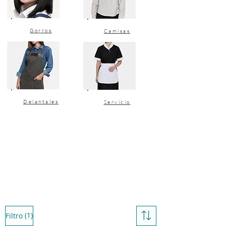
Gorros
Camisas
Delantales
Servicio
(1)
Filtro