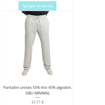
Agregar al carrito
Pantalón unisex 55% lino 45% algodón.
SIBU MINIMAL
Precio
37,71 €