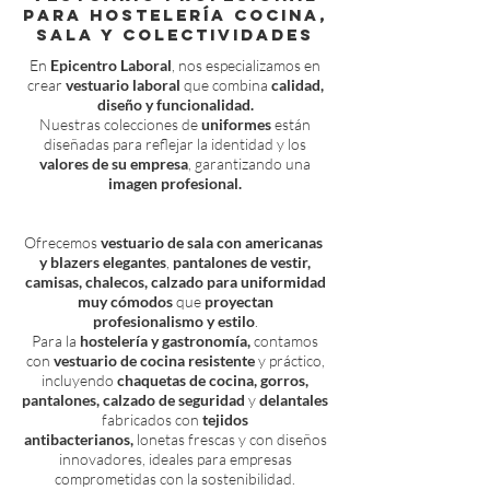
para Hostelería Cocina,
Sala y Colectividades
En
Epicentro Laboral
, nos especializamos en
crear
vestuario laboral
que combina
calidad,
diseño y funcionalidad.
Nuestras colecciones de
uniformes
están
diseñadas para reflejar la identidad y los
valores de su empresa
, garantizando una
imagen profesional.
Ofrecemos
vestuario de sala con americanas
y blazers elegantes
,
pantalones de vestir,
camisas, chalecos, calzado para uniformidad
muy cómodos
que
proyectan
profesionalismo y estilo
.
Para la
hostelería y gastronomía,
contamos
con
vestuario de cocina resistente
y práctico,
incluyendo
chaquetas de cocina, gorros,
pantalones,
calzado de seguridad
y
delantales
fabricados con
tejidos
antibacterianos,
lonetas frescas y con diseños
innovadores, ideales para empresas
comprometidas con la sostenibilidad.