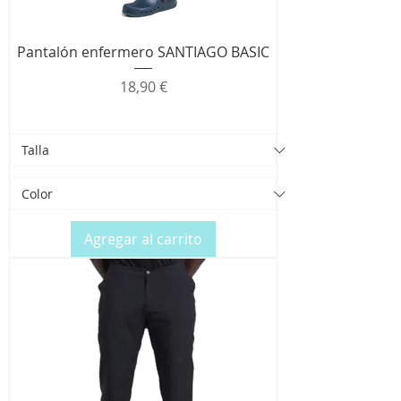
Pantalón enfermero SANTIAGO BASIC
Precio
18,90 €
Agregar al carrito