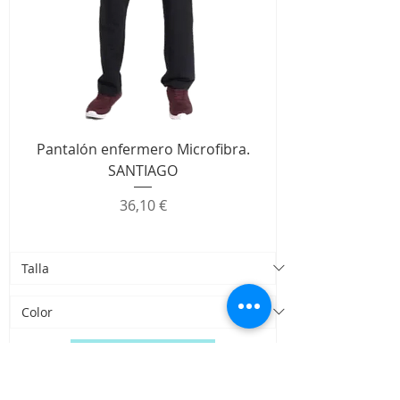
Pantalón enfermero Microfibra.
SANTIAGO
Precio
36,10 €
Agregar al carrito