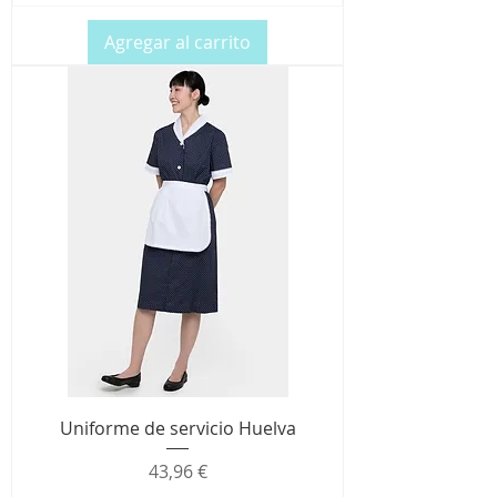
Agregar al carrito
Uniforme de servicio Huelva
Precio
43,96 €