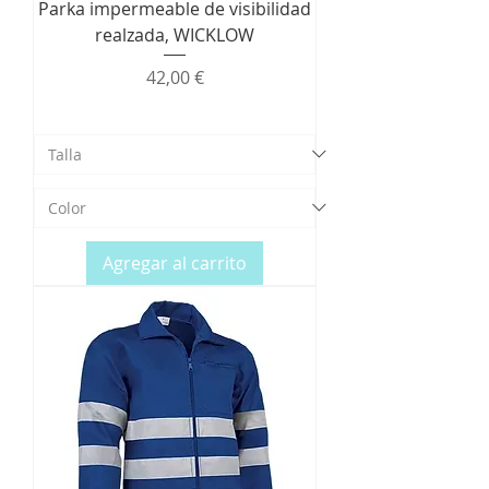
Parka impermeable de visibilidad
realzada, WICKLOW
Precio
42,00 €
Agregar al carrito