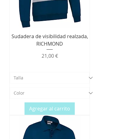
Sudadera de visibilidad realzada,
RICHMOND
Precio
21,00 €
Agregar al carrito