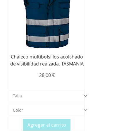
Chaleco multibolsillos acolchado
de visibilidad realzada, TASMANIA
Precio
28,00 €
Agregar al carrito