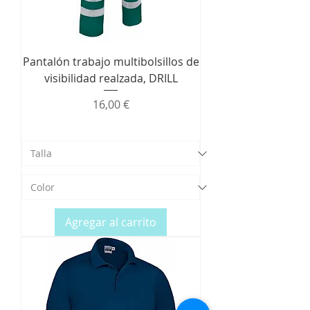
Pantalón trabajo multibolsillos de
visibilidad realzada, DRILL
Precio
16,00 €
Agregar al carrito