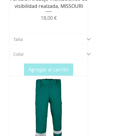
visibilidad realzada, MISSOURI
Precio
18,00 €
Agregar al carrito