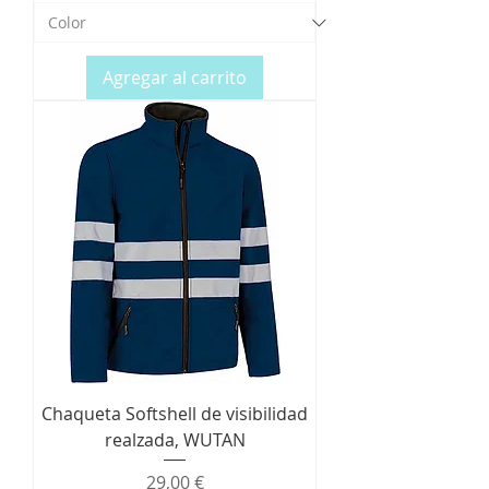
Agregar al carrito
Chaqueta Softshell de visibilidad
realzada, WUTAN
Precio
29,00 €