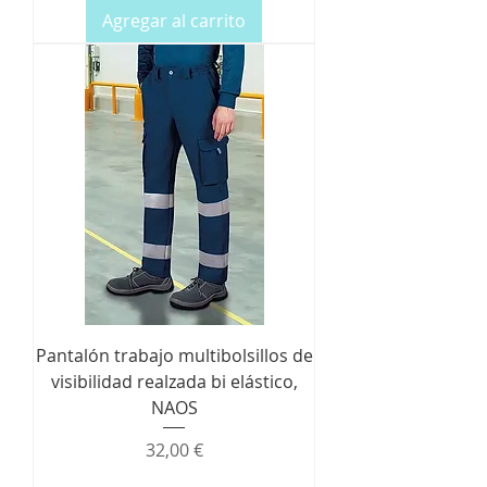
Agregar al carrito
Pantalón trabajo multibolsillos de
visibilidad realzada bi elástico,
NAOS
Precio
32,00 €