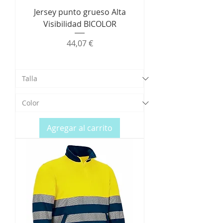
Jersey punto grueso Alta
Visibilidad BICOLOR
Precio
44,07 €
Agregar al carrito