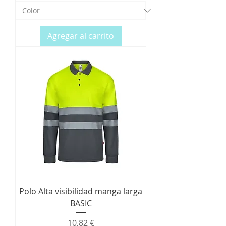
Agregar al carrito
Polo Alta visibilidad manga larga
BASIC
Precio
10,82 €