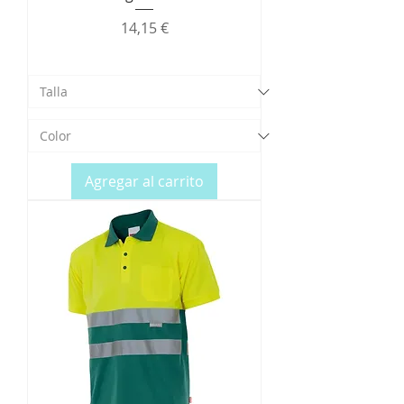
Precio
14,15 €
Agregar al carrito