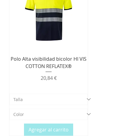
Polo Alta visibilidad bicolor HI VIS
COTTON REFLATEX®
Precio
20,84 €
Agregar al carrito