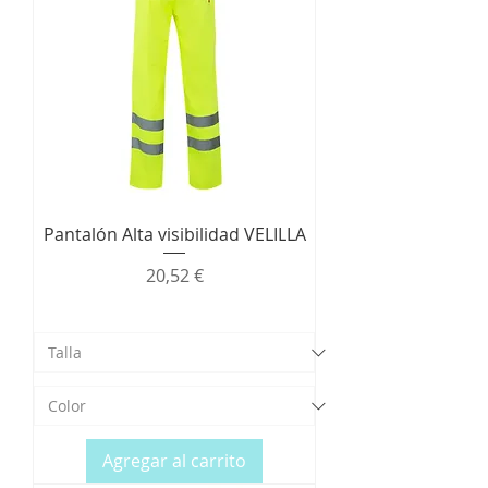
Pantalón Alta visibilidad VELILLA
Precio
20,52 €
Agregar al carrito