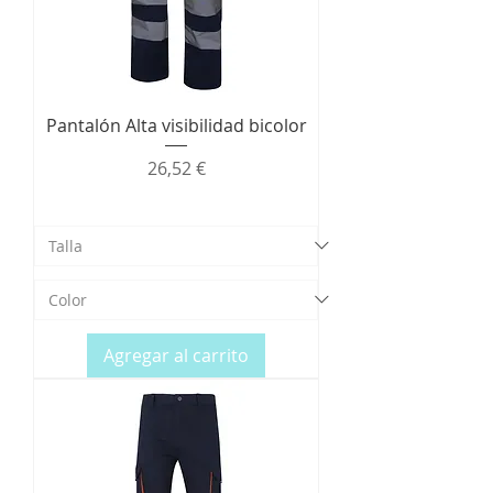
Pantalón Alta visibilidad bicolor
Precio
26,52 €
Agregar al carrito