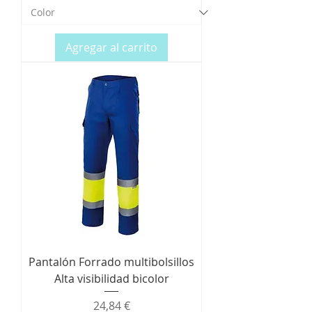
Agregar al carrito
Pantalón Forrado multibolsillos
Alta visibilidad bicolor
Precio
24,84 €