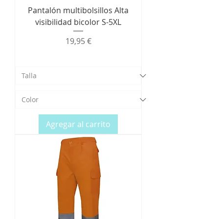
Pantalón multibolsillos Alta
visibilidad bicolor S-5XL
Precio
19,95 €
Agregar al carrito